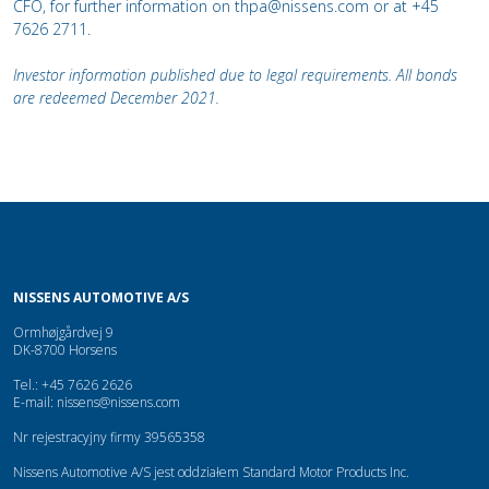
CFO, for further information on thpa@nissens.com or at +45
7626 2711.
Investor information published due to legal requirements. All bonds
are redeemed December 2021.
NISSENS AUTOMOTIVE A/S
Ormhøjgårdvej 9
DK-8700 Horsens
Tel.: +45 7626 2626
E-mail:
nissens@nissens.com
Nr rejestracyjny firmy 39565358
Nissens Automotive A/S jest oddziałem Standard Motor Products Inc.