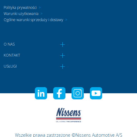
Polityka prywatności
>
Warunki użytkowania
>
Ogólne warunki sprzedaży i dostawy
>
O NAS
KONTAKT
USŁUGI
Wszelkie prawa zastrzeżone ©Nissens Automotive A/S